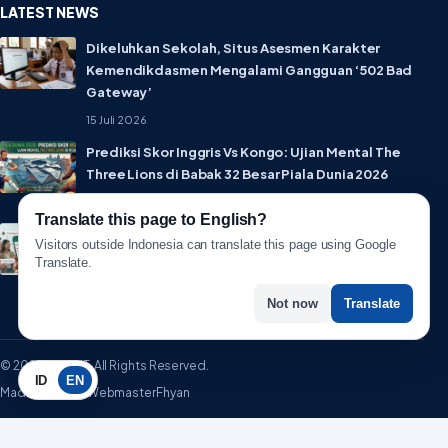
LATEST NEWS
Dikeluhkan Sekolah, Situs Asesmen Karakter
Kemendikdasmen Mengalami Gangguan ‘502 Bad
Gateway’
15 Juli 2026
Prediksi Skor Inggris Vs Kongo: Ujian Mental The
Three Lions di Babak 32 Besar Piala Dunia 2026
1 Juli 2026
Translate this page to English?
Lebih Privat! WhatsApp Resmi Rilis Fitur Username,
Visitors outside Indonesia can translate this page using Google
Tak Perlu Lagi Sebar Nomor HP
Translate.
1 Juli 2026
Not now
Translate
© 2026 WartaIT. All Rights Reserved.
ID
EN
Made with ♥ by WebmasterFhyan