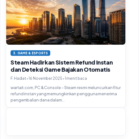
3. GAME & ESPORTS
Steam Hadirkan Sistem Refund Instan
dan Deteksi Game Bajakan Otomatis
•
•
F. Hadiat
16 November 2025
1 menit baca
wartait.com, PC & Console – Steam resmi meluncurkan fitur
refund instan yang memungkinkan pengguna menerima
pengembalian dana dalam...