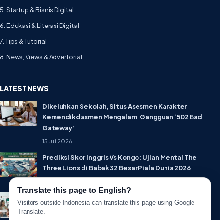
5. Startup & Bisnis Digital
6. Edukasi & Literasi Digital
7. Tips & Tutorial
8. News, Views & Advertorial
LATEST NEWS
Dikeluhkan Sekolah, Situs Asesmen Karakter
Kemendikdasmen Mengalami Gangguan ‘502 Bad
Gateway’
15 Juli 2026
Prediksi Skor Inggris Vs Kongo: Ujian Mental The
Three Lions di Babak 32 Besar Piala Dunia 2026
1 Juli 2026
Translate this page to English?
Lebih Privat! WhatsApp Resmi Rilis Fitur Username,
Visitors outside Indonesia can translate this page using Google
Tak Perlu Lagi Sebar Nomor HP
Translate.