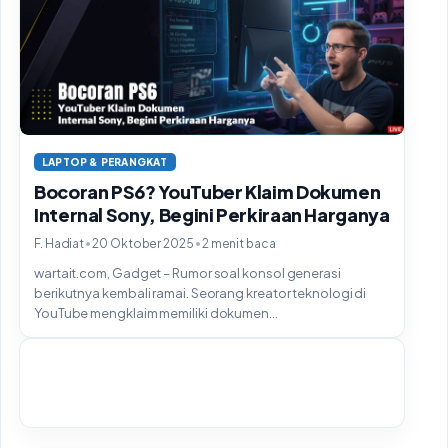
LAPTOP & PERANGKAT
Bocoran PS6? YouTuber Klaim Dokumen
Internal Sony, Begini Perkiraan Harganya
•
•
F. Hadiat
20 Oktober 2025
2 menit baca
wartait.com, Gadget – Rumor soal konsol generasi
berikutnya kembali ramai. Seorang kreator teknologi di
YouTube mengklaim memiliki dokumen...