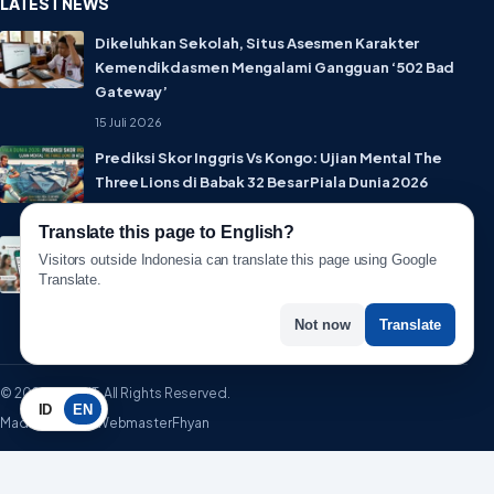
LATEST NEWS
Dikeluhkan Sekolah, Situs Asesmen Karakter
Kemendikdasmen Mengalami Gangguan ‘502 Bad
Gateway’
15 Juli 2026
Prediksi Skor Inggris Vs Kongo: Ujian Mental The
Three Lions di Babak 32 Besar Piala Dunia 2026
1 Juli 2026
Translate this page to English?
Lebih Privat! WhatsApp Resmi Rilis Fitur Username,
Visitors outside Indonesia can translate this page using Google
Tak Perlu Lagi Sebar Nomor HP
Translate.
1 Juli 2026
Not now
Translate
© 2026 WartaIT. All Rights Reserved.
ID
EN
Made with ♥ by WebmasterFhyan