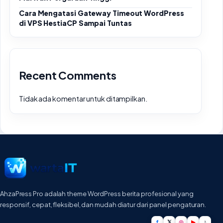
Cara Mengatasi Gateway Timeout WordPress
di VPS HestiaCP Sampai Tuntas
Recent Comments
Tidak ada komentar untuk ditampilkan.
AhzaPress Pro adalah theme WordPress berita profesional yang
responsif, cepat, fleksibel, dan mudah diatur dari panel pengaturan.
f
𝕏
◎
▶
♪