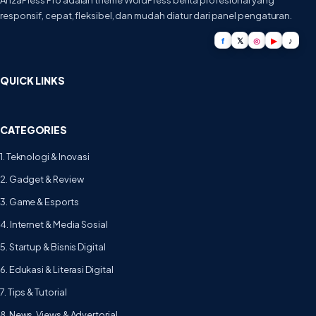
AhzaPress Pro adalah theme WordPress berita profesional yang
responsif, cepat, fleksibel, dan mudah diatur dari panel pengaturan.
f
𝕏
◎
▶
♪
QUICK LINKS
CATEGORIES
1. Teknologi & Inovasi
2. Gadget & Review
3. Game & Esports
4. Internet & Media Sosial
5. Startup & Bisnis Digital
6. Edukasi & Literasi Digital
7. Tips & Tutorial
8. News, Views & Advertorial