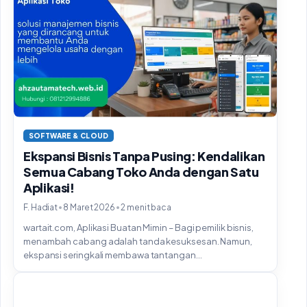
SOFTWARE & CLOUD
Ekspansi Bisnis Tanpa Pusing: Kendalikan
Semua Cabang Toko Anda dengan Satu
Aplikasi!
•
•
F. Hadiat
8 Maret 2026
2 menit baca
wartait.com, Aplikasi Buatan Mimin – Bagi pemilik bisnis,
menambah cabang adalah tanda kesuksesan. Namun,
ekspansi seringkali membawa tantangan...