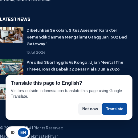
LATEST NEWS
Dikeluhkan Sekolah, Situs Asesmen Karakter
Kemendikdasmen Mengalami Gangguan ‘502 Bad
Gateway’
15 Juli 2026
Prediksi Skor Inggris Vs Kongo: Ujian Mental The
Three Lions di Babak 32 Besar Piala Dunia 2026
1 Juli 2026
Translate this page to English?
Lebih Privat! WhatsApp Resmi Rilis Fitur Username,
Visitors outside Indonesia can translate this page using Google
Tak Perlu Lagi Sebar Nomor HP
Translate.
1 Juli 2026
Not now
Translate
© 2026 WartaIT. All Rights Reserved.
ID
EN
Made with ♥ by WebmasterFhyan