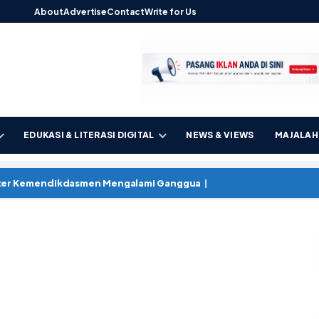
About
Advertise
Contact
Write for Us
EDUKASI & LITERASI DIGITAL
NEWS & VIEWS
MAJALAH 
akter Kemendikdasmen Menga