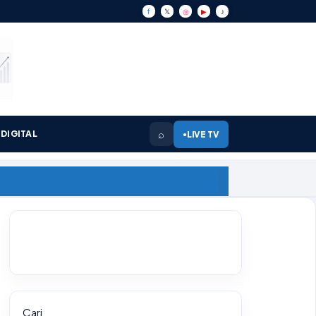
f
𝕏
◎
▶
♪
⌕
DIGITAL
LIVE TV
●
Cari