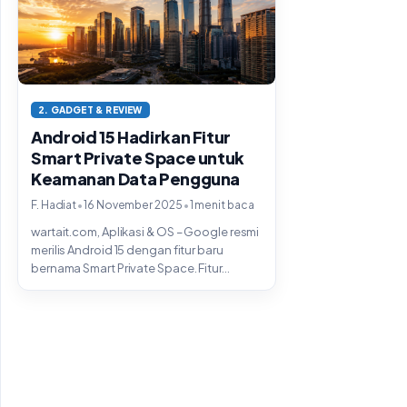
2. GADGET & REVIEW
Android 15 Hadirkan Fitur
Smart Private Space untuk
Keamanan Data Pengguna
•
•
F. Hadiat
16 November 2025
1 menit baca
wartait.com, Aplikasi & OS – Google resmi
merilis Android 15 dengan fitur baru
bernama Smart Private Space. Fitur...