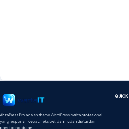
QUICK 
AhzaPress Pro adalah theme WordPress berita profesional
yang responsif, cepat, fleksibel, dan mudah diatur dari
panel pengaturan.