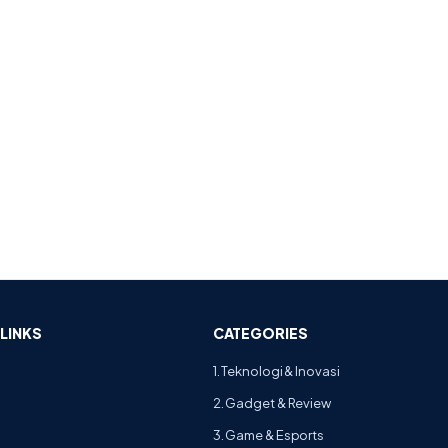
LINKS
CATEGORIES
1. Teknologi & Inovasi
2. Gadget & Review
3. Game & Esports