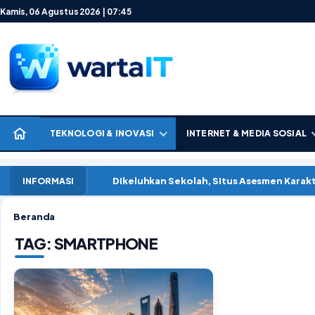
Lewati ke konten
Kamis, 06 Agustus 2026 | 07:45
TEKNOLOGI & INOVASI
INTERNET & MEDIA SOSIAL
Dikeluhkan Sekolah, Situs Asesmen Kar
INFORMASI
Beranda
TAG:
SMARTPHONE