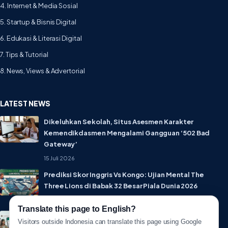
4. Internet & Media Sosial
5. Startup & Bisnis Digital
6. Edukasi & Literasi Digital
7. Tips & Tutorial
8. News, Views & Advertorial
LATEST NEWS
Dikeluhkan Sekolah, Situs Asesmen Karakter
Kemendikdasmen Mengalami Gangguan ‘502 Bad
Gateway’
15 Juli 2026
Prediksi Skor Inggris Vs Kongo: Ujian Mental The
Three Lions di Babak 32 Besar Piala Dunia 2026
1 Juli 2026
Translate this page to English?
Lebih Privat! WhatsApp Resmi Rilis Fitur Username,
Visitors outside Indonesia can translate this page using Google
Tak Perlu Lagi Sebar Nomor HP