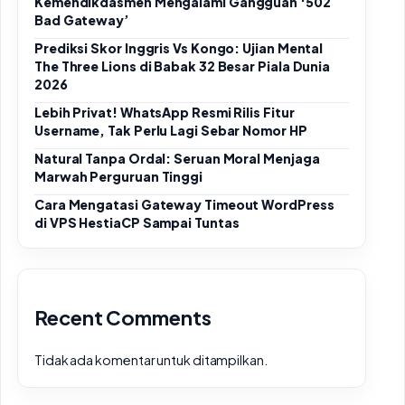
Kemendikdasmen Mengalami Gangguan ‘502
Bad Gateway’
Prediksi Skor Inggris Vs Kongo: Ujian Mental
The Three Lions di Babak 32 Besar Piala Dunia
2026
Lebih Privat! WhatsApp Resmi Rilis Fitur
Username, Tak Perlu Lagi Sebar Nomor HP
Natural Tanpa Ordal: Seruan Moral Menjaga
Marwah Perguruan Tinggi
Cara Mengatasi Gateway Timeout WordPress
di VPS HestiaCP Sampai Tuntas
Recent Comments
Tidak ada komentar untuk ditampilkan.