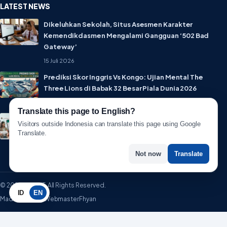
LATEST NEWS
Dikeluhkan Sekolah, Situs Asesmen Karakter
Kemendikdasmen Mengalami Gangguan ‘502 Bad
Gateway’
15 Juli 2026
Prediksi Skor Inggris Vs Kongo: Ujian Mental The
Three Lions di Babak 32 Besar Piala Dunia 2026
1 Juli 2026
Translate this page to English?
Lebih Privat! WhatsApp Resmi Rilis Fitur Username,
Visitors outside Indonesia can translate this page using Google
Tak Perlu Lagi Sebar Nomor HP
Translate.
1 Juli 2026
Not now
Translate
© 2026 WartaIT. All Rights Reserved.
ID
EN
Made with ♥ by WebmasterFhyan