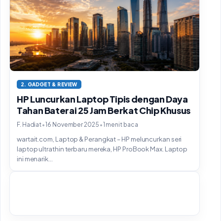
2. GADGET & REVIEW
HP Luncurkan Laptop Tipis dengan Daya
Tahan Baterai 25 Jam Berkat Chip Khusus
•
•
F. Hadiat
16 November 2025
1 menit baca
wartait.com, Laptop & Perangkat – HP meluncurkan seri
laptop ultrathin terbaru mereka, HP ProBook Max. Laptop
ini menarik...