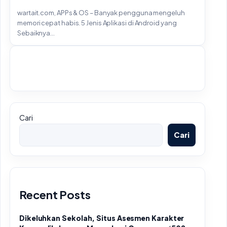
wartait.com, APPs & OS – Banyak pengguna mengeluh
memori cepat habis. 5 Jenis Aplikasi di Android yang
Sebaiknya...
Cari
Cari
Recent Posts
Dikeluhkan Sekolah, Situs Asesmen Karakter