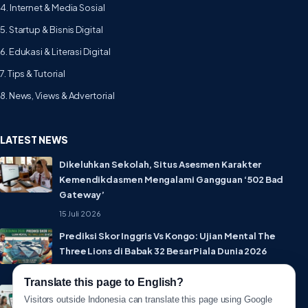
4. Internet & Media Sosial
5. Startup & Bisnis Digital
6. Edukasi & Literasi Digital
7. Tips & Tutorial
8. News, Views & Advertorial
LATEST NEWS
Dikeluhkan Sekolah, Situs Asesmen Karakter
Kemendikdasmen Mengalami Gangguan ‘502 Bad
Gateway’
15 Juli 2026
Prediksi Skor Inggris Vs Kongo: Ujian Mental The
Three Lions di Babak 32 Besar Piala Dunia 2026
1 Juli 2026
Translate this page to English?
Lebih Privat! WhatsApp Resmi Rilis Fitur Username,
Visitors outside Indonesia can translate this page using Google
Tak Perlu Lagi Sebar Nomor HP