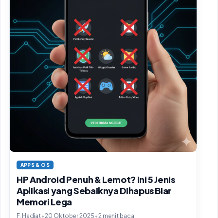
APPS & OS
HP Android Penuh & Lemot? Ini 5 Jenis
Aplikasi yang Sebaiknya Dihapus Biar
Memori Lega
•
•
F. Hadiat
20 Oktober 2025
2 menit baca