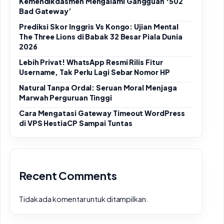
Kemendikdasmen Mengalami Gangguan ‘502
Bad Gateway’
Prediksi Skor Inggris Vs Kongo: Ujian Mental
The Three Lions di Babak 32 Besar Piala Dunia
2026
Lebih Privat! WhatsApp Resmi Rilis Fitur
Username, Tak Perlu Lagi Sebar Nomor HP
Natural Tanpa Ordal: Seruan Moral Menjaga
Marwah Perguruan Tinggi
Cara Mengatasi Gateway Timeout WordPress
di VPS HestiaCP Sampai Tuntas
Recent Comments
Tidak ada komentar untuk ditampilkan.