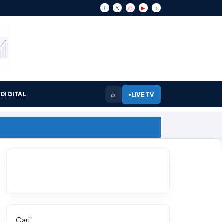
f
𝕏
◎
▶
♪
⌕
DIGITAL
LIVE TV
●
Cari