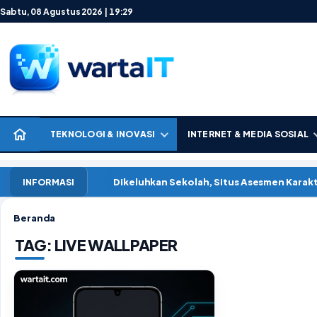
Lewati ke konten
Sabtu, 08 Agustus 2026 | 19:29
TEKNOLOGI & INOVASI
INTERNET & MEDIA SOSIAL
Dikeluhkan Sekolah, Situs Asesmen Kara
INFORMASI
Beranda
TAG:
LIVE WALLPAPER