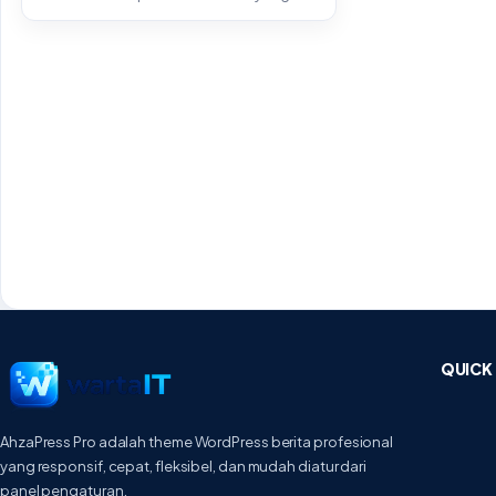
Sebaiknya...
QUICK 
AhzaPress Pro adalah theme WordPress berita profesional
yang responsif, cepat, fleksibel, dan mudah diatur dari
panel pengaturan.