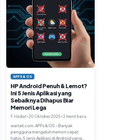
APPS & OS
HP Android Penuh & Lemot?
Ini 5 Jenis Aplikasi yang
Sebaiknya Dihapus Biar
Memori Lega
•
•
F. Hadiat
20 Oktober 2025
2 menit baca
wartait.com, APPs & OS – Banyak
pengguna mengeluh memori cepat
habis. 5 Jenis Aplikasi di Android yang