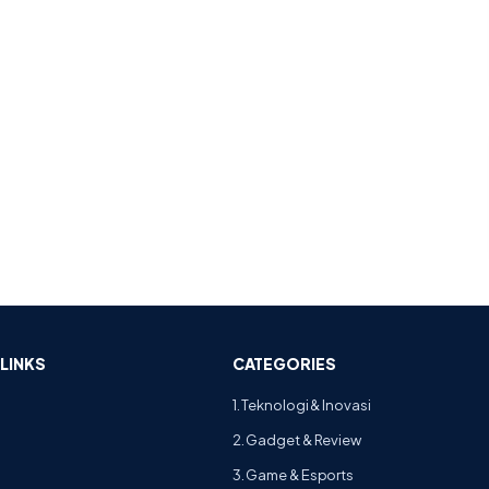
LINKS
CATEGORIES
1. Teknologi & Inovasi
2. Gadget & Review
3. Game & Esports