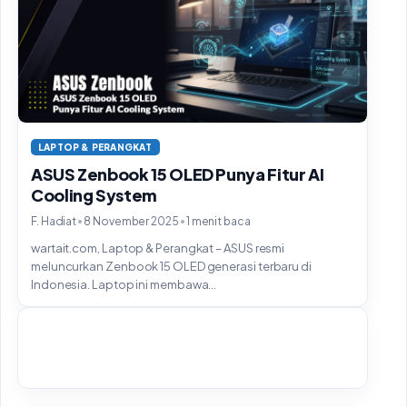
LAPTOP & PERANGKAT
ASUS Zenbook 15 OLED Punya Fitur AI
Cooling System
•
•
F. Hadiat
8 November 2025
1 menit baca
wartait.com, Laptop & Perangkat – ASUS resmi
meluncurkan Zenbook 15 OLED generasi terbaru di
Indonesia. Laptop ini membawa...