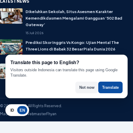
LATEST NEWS
Dikeluhkan Sekolah, Situs Asesmen Karakter
Kemendikdasmen Mengalami Gangguan ‘502 Bad
Gateway’
15 Juli 2026
Prediksi Skor Inggris Vs Kongo: Ujian Mental The
Three Lions di Babak 32 Besar Piala Dunia 2026
1 Juli 2026
Translate this page to English?
Lebih Privat! WhatsApp Resmi Rilis Fitur Username,
Visitors outside Indonesia can translate this page using Google
Tak Perlu Lagi Sebar Nomor HP
Translate.
1 Juli 2026
Not now
Translate
© 2026 WartaIT. All Rights Reserved.
ID
EN
Made with ♥ by WebmasterFhyan