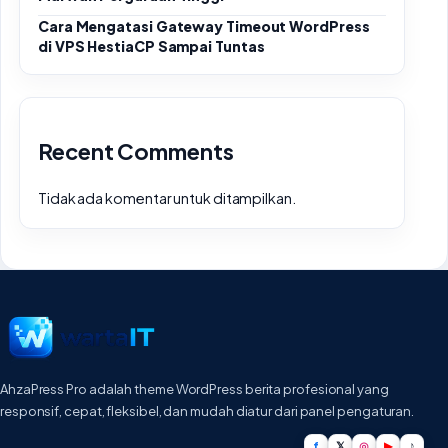
Cara Mengatasi Gateway Timeout WordPress
di VPS HestiaCP Sampai Tuntas
Recent Comments
Tidak ada komentar untuk ditampilkan.
AhzaPress Pro adalah theme WordPress berita profesional yang
responsif, cepat, fleksibel, dan mudah diatur dari panel pengaturan.
f
𝕏
◎
▶
♪