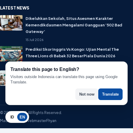
LATEST NEWS
Dikeluhkan Sekolah, Situs Asesmen Karakter
Kemendikdasmen Mengalami Gangguan ‘502 Bad
Gateway’
15 Juli 2026
Prediksi Skor Inggris Vs Kongo: Ujian Mental The
Three Lions di Babak 32 Besar Piala Dunia 2026
1 Juli 2026
Translate this page to English?
Lebih Privat! WhatsApp Resmi Rilis Fitur Username,
Visitors outside Indonesia can translate this page using Google
Tak Perlu Lagi Sebar Nomor HP
Translate.
1 Juli 2026
Not now
Translate
© 2026 WartaIT. All Rights Reserved.
ID
EN
Made with ♥ by WebmasterFhyan