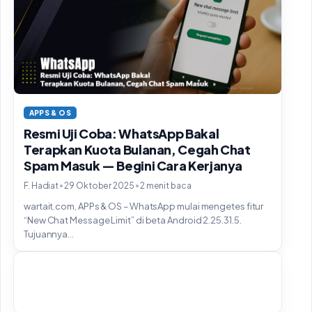
APPS & OS
Resmi Uji Coba: WhatsApp Bakal
Terapkan Kuota Bulanan, Cegah Chat
Spam Masuk — Begini Cara Kerjanya
•
•
F. Hadiat
29 Oktober 2025
2 menit baca
wartait.com, APPs & OS – WhatsApp mulai mengetes fitur
“New Chat Message Limit” di beta Android 2.25.31.5.
Tujuannya...