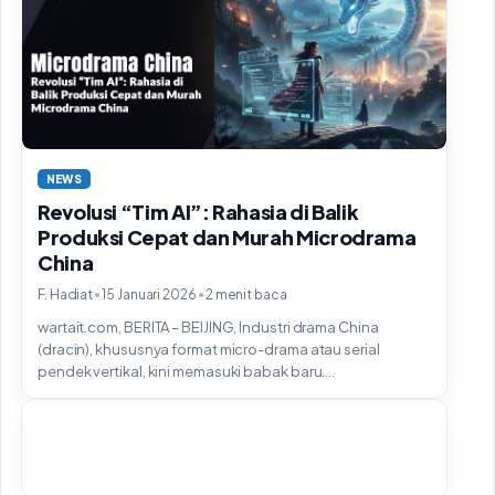
NEWS
Revolusi “Tim AI”: Rahasia di Balik
Produksi Cepat dan Murah Microdrama
China
•
•
F. Hadiat
15 Januari 2026
2 menit baca
wartait.com, BERITA – BEIJING, Industri drama China
(dracin), khususnya format micro-drama atau serial
pendek vertikal, kini memasuki babak baru....