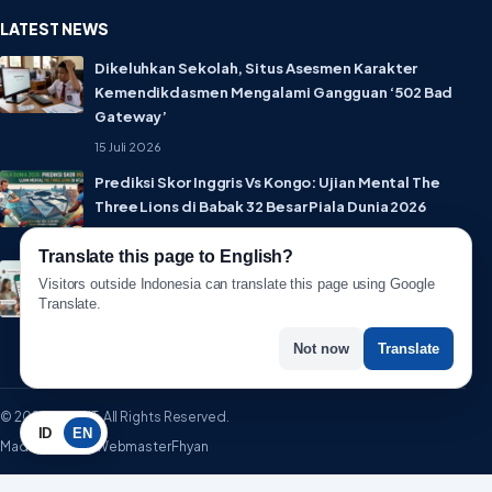
LATEST NEWS
Dikeluhkan Sekolah, Situs Asesmen Karakter
Kemendikdasmen Mengalami Gangguan ‘502 Bad
Gateway’
15 Juli 2026
Prediksi Skor Inggris Vs Kongo: Ujian Mental The
Three Lions di Babak 32 Besar Piala Dunia 2026
1 Juli 2026
Translate this page to English?
Lebih Privat! WhatsApp Resmi Rilis Fitur Username,
Visitors outside Indonesia can translate this page using Google
Tak Perlu Lagi Sebar Nomor HP
Translate.
1 Juli 2026
Not now
Translate
© 2026 WartaIT. All Rights Reserved.
ID
EN
Made with ♥ by WebmasterFhyan