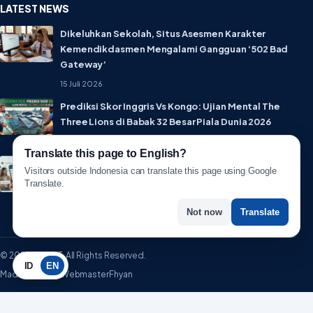
LATEST NEWS
Dikeluhkan Sekolah, Situs Asesmen Karakter
Kemendikdasmen Mengalami Gangguan ‘502 Bad
Gateway’
15 Juli 2026
Prediksi Skor Inggris Vs Kongo: Ujian Mental The
Three Lions di Babak 32 Besar Piala Dunia 2026
1 Juli 2026
Translate this page to English?
Lebih Privat! WhatsApp Resmi Rilis Fitur Username,
Visitors outside Indonesia can translate this page using Google
Tak Perlu Lagi Sebar Nomor HP
Translate.
1 Juli 2026
Not now
Translate
© 2026 WartaIT. All Rights Reserved.
ID
EN
Made with ♥ by WebmasterFhyan