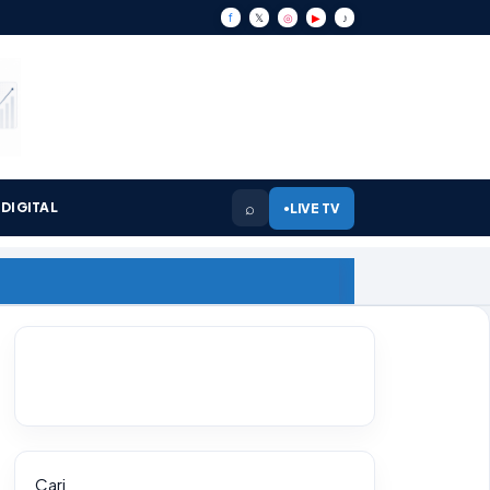
f
𝕏
◎
▶
♪
⌕
DIGITAL
LIVE TV
●
Cari