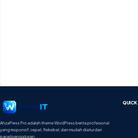
QUICK 
AhzaPress Pro adalah theme WordPress berita profesional
yang responsif, cepat, fleksibel, dan mudah diatur dari
panel pengaturan.