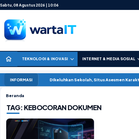
Lewati ke konten
Sabtu, 08 Agustus 2026 | 10:06
TEKNOLOGI & INOVASI
INTERNET & MEDIA SOSIAL
Dikeluhkan Sekolah, Situs Asesmen Kara
INFORMASI
Beranda
TAG:
KEBOCORAN DOKUMEN