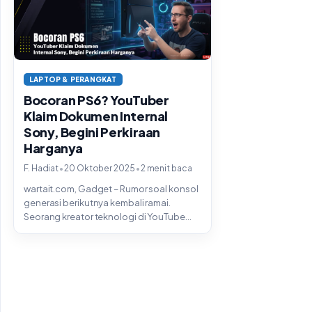
LAPTOP & PERANGKAT
Bocoran PS6? YouTuber
Klaim Dokumen Internal
Sony, Begini Perkiraan
Harganya
•
•
F. Hadiat
20 Oktober 2025
2 menit baca
wartait.com, Gadget – Rumor soal konsol
generasi berikutnya kembali ramai.
Seorang kreator teknologi di YouTube
mengklaim memiliki dokumen...