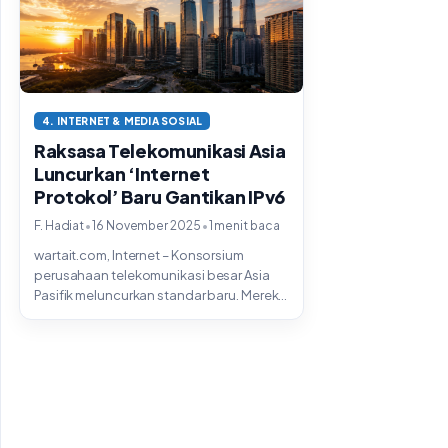
4. INTERNET & MEDIA SOSIAL
Raksasa Telekomunikasi Asia
Luncurkan ‘Internet
Protokol’ Baru Gantikan IPv6
•
•
F. Hadiat
16 November 2025
1 menit baca
wartait.com, Internet – Konsorsium
perusahaan telekomunikasi besar Asia
Pasifik meluncurkan standar baru. Mereka
menamainya Internet Protokol Edisi 7...