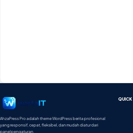
QUICK 
AhzaPress Pro adalah theme WordPress berita profesional
yang responsif, cepat, fleksibel, dan mudah diatur dari
panel pengaturan.