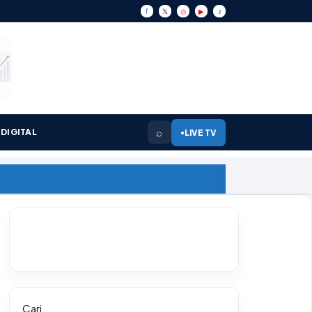
f
𝕏
◎
▶
♪
⌕
DIGITAL
LIVE TV
●
Cari