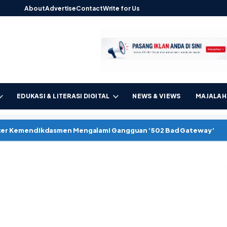
About
Advertise
Contact
Write for Us
EDUKASI & LITERASI DIGITAL
NEWS & VIEWS
MAJALAH 
kter Kemendikdasmen Mengalami Gangguan ‘502 Bad