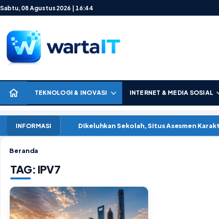
Lewati ke konten
Sabtu, 08 Agustus 2026 | 16:44
TEKNOLOGI & INOVASI
INTERNET & MEDIA SOSIAL
Dikeluhkan Sekolah, Situs Asesmen Kara
INFORMASI
Beranda
TAG:
IPV7