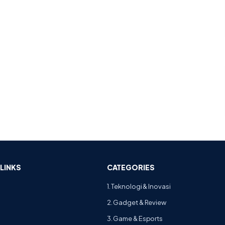
LINKS
CATEGORIES
1. Teknologi & Inovasi
2. Gadget & Review
3. Game & Esports