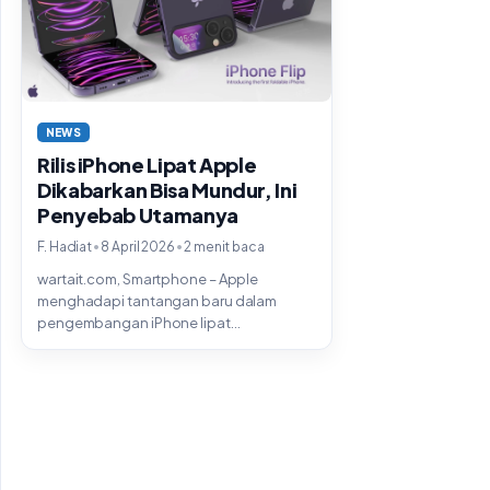
NEWS
Rilis iPhone Lipat Apple
Dikabarkan Bisa Mundur, Ini
Penyebab Utamanya
•
•
F. Hadiat
8 April 2026
2 menit baca
wartait.com, Smartphone – Apple
menghadapi tantangan baru dalam
pengembangan iPhone lipat
pertamanya. Sejumlah laporan menyebut
perusahaan itu menemui...