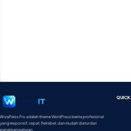
QUICK 
AhzaPress Pro adalah theme WordPress berita profesional
yang responsif, cepat, fleksibel, dan mudah diatur dari
panel pengaturan.