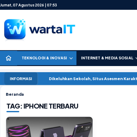
Lewati ke konten
Jumat, 07 Agustus 2026 | 07:53
TEKNOLOGI & INOVASI
INTERNET & MEDIA SOSIAL
Dikeluhkan Sekolah, Situs Asesmen Kara
INFORMASI
Beranda
TAG:
IPHONE TERBARU