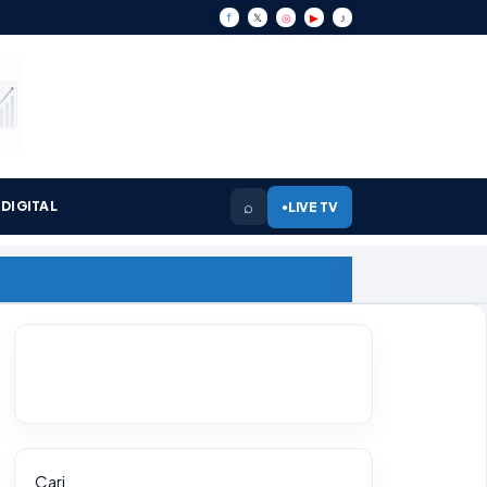
f
𝕏
◎
▶
♪
⌕
DIGITAL
LIVE TV
●
Cari