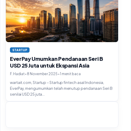
STARTUP
EverPay Umumkan Pendanaan Seri B
USD 25 Juta untuk Ekspansi Asia
•
•
F. Hadiat
8 November 2025
1 menit baca
wartait.com, Startup – Startup fintech asal Indonesia,
EverPay, mengumumkan telah menutup pendanaan Seri B
senilai USD 25 juta...