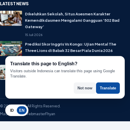
LATEST NEWS
Dikeluhkan Sekolah, Situs Asesmen Karakter
Kemendikdasmen Mengalami Gangguan ‘502 Bad
Gateway’
15 Juli 2026
Prediksi Skor Inggris Vs Kongo: Ujian Mental The
Three Lions di Babak 32 Besar Piala Dunia 2026
1 Juli 2026
Translate this page to English?
Lebih Privat! WhatsApp Resmi Rilis Fitur Username,
Visitors outside Indonesia can translate this page using Google
Tak Perlu Lagi Sebar Nomor HP
Translate.
1 Juli 2026
Not now
Translate
© 2026 WartaIT. All Rights Reserved.
ID
EN
Made with ♥ by WebmasterFhyan