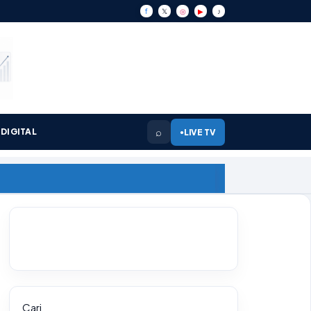
f
𝕏
◎
▶
♪
⌕
DIGITAL
LIVE TV
●
Cari