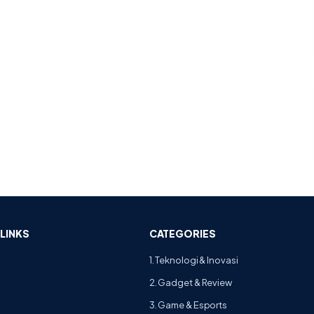
LINKS
CATEGORIES
1. Teknologi & Inovasi
2. Gadget & Review
3. Game & Esports