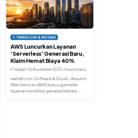
1. TEKNOLOGI & INOVASI
AWS Luncurkan Layanan
‘Serverless’ Generasi Baru,
Klaim Hemat Biaya 40%
•
•
F. Hadiat
16 November 2025
1 menit baca
wartait.com, Software & Cloud – Amazon
Web Services (AWS) baru saja merilis
layanan serverless generasi terbaru.
Layanan ini...