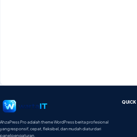
QUICK 
AhzaPress Pro adalah theme WordPress berita profesional
yang responsif, cepat, fleksibel, dan mudah diatur dari
panel pengaturan.