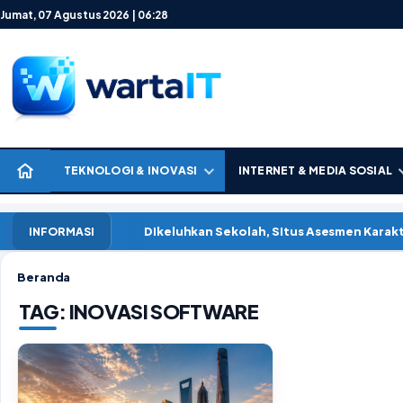
Lewati ke konten
Jumat, 07 Agustus 2026 | 06:28
TEKNOLOGI & INOVASI
INTERNET & MEDIA SOSIAL
Dikeluhkan Sekolah, Situs Asesmen Kara
INFORMASI
Beranda
TAG:
INOVASI SOFTWARE