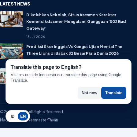
LATEST NEWS
Dikeluhkan Sekolah, Situs Asesmen Karakter
Kemendikdasmen Mengalami Gangguan ‘502 Bad
Gateway’
15 Juli 2026
Prediksi Skor Inggris Vs Kongo: Ujian Mental The
Three Lions di Babak 32 Besar Piala Dunia 2026
1 Juli 2026
Translate this page to English?
Lebih Privat! WhatsApp Resmi Rilis Fitur Username,
Visitors outside Indonesia can translate this page using Google
Tak Perlu Lagi Sebar Nomor HP
Translate.
1 Juli 2026
Not now
Translate
© 2026 WartaIT. All Rights Reserved.
ID
EN
Made with ♥ by WebmasterFhyan