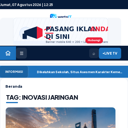
Lewati ke konten
Jumat, 07 Agustus 2026 | 12:25
☰
⌕
LIVE TV
●
Dikeluhkan Sekolah, Situs Asesmen Karakter Kemendikdasmen Mengalami Gangguan ‘502 Bad Gatew
INFORMASI
Beranda
TAG:
INOVASI JARINGAN