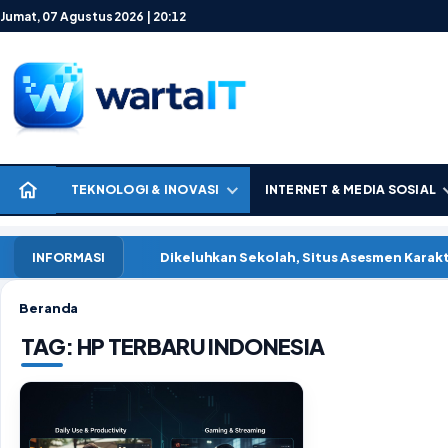
Lewati ke konten
Jumat, 07 Agustus 2026 | 20:12
TEKNOLOGI & INOVASI
INTERNET & MEDIA SOSIAL
Dikeluhkan Sekolah, Situs Asesmen Kara
INFORMASI
Beranda
TAG:
HP TERBARU INDONESIA