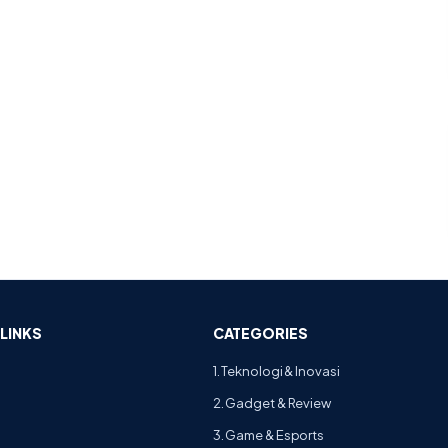
LINKS
CATEGORIES
1. Teknologi & Inovasi
2. Gadget & Review
3. Game & Esports