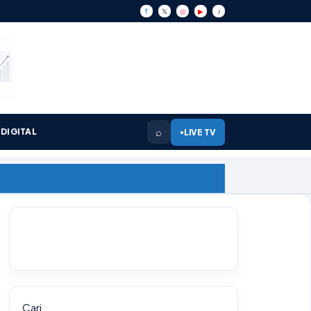
f
𝕏
◎
▶
♪
⌕
DIGITAL
LIVE TV
●
Cari