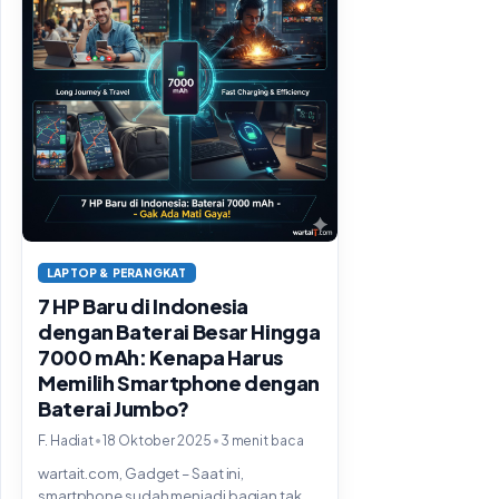
LAPTOP & PERANGKAT
7 HP Baru di Indonesia
dengan Baterai Besar Hingga
7000 mAh: Kenapa Harus
Memilih Smartphone dengan
Baterai Jumbo?
•
•
F. Hadiat
18 Oktober 2025
3 menit baca
wartait.com, Gadget – Saat ini,
smartphone sudah menjadi bagian tak