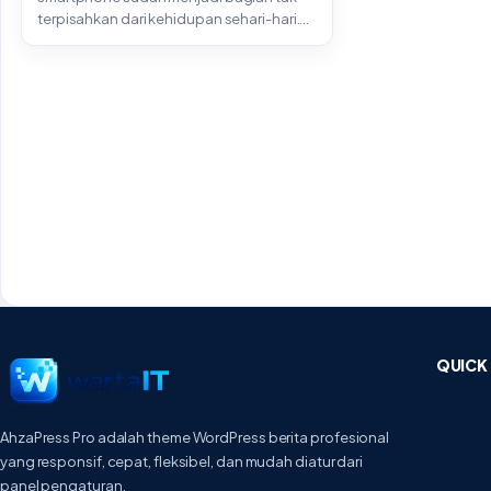
terpisahkan dari kehidupan sehari-hari.
Digunakan untuk bekerja,
berkomunikasi,...
QUICK 
AhzaPress Pro adalah theme WordPress berita profesional
yang responsif, cepat, fleksibel, dan mudah diatur dari
panel pengaturan.