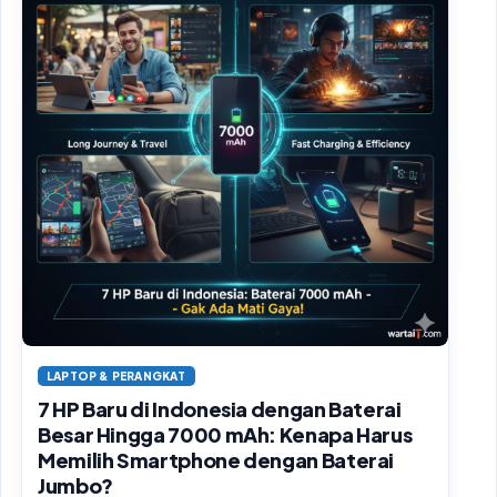
LAPTOP & PERANGKAT
7 HP Baru di Indonesia dengan Baterai
Besar Hingga 7000 mAh: Kenapa Harus
Memilih Smartphone dengan Baterai
Jumbo?