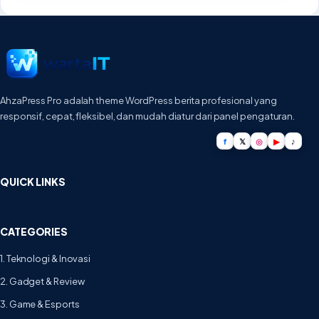
AhzaPress Pro adalah theme WordPress berita profesional yang
responsif, cepat, fleksibel, dan mudah diatur dari panel pengaturan.
f
𝕏
◎
▶
♪
QUICK LINKS
CATEGORIES
1. Teknologi & Inovasi
2. Gadget & Review
3. Game & Esports