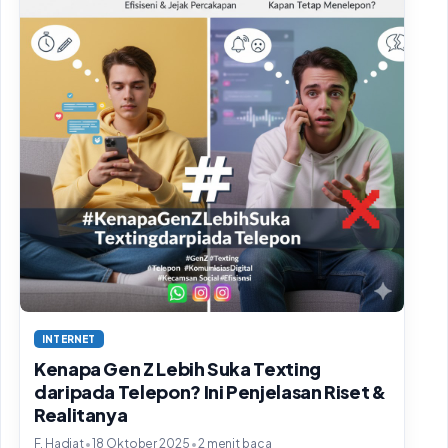
INTERNET
Kenapa Gen Z Lebih Suka Texting
daripada Telepon? Ini Penjelasan Riset &
Realitanya
•
•
F. Hadiat
18 Oktober 2025
2 menit baca