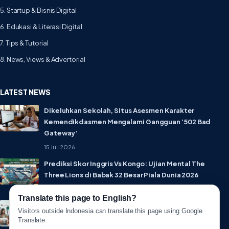
5. Startup & Bisnis Digital
6. Edukasi & Literasi Digital
7. Tips & Tutorial
8. News, Views & Advertorial
LATEST NEWS
Dikeluhkan Sekolah, Situs Asesmen Karakter
Kemendikdasmen Mengalami Gangguan ‘502 Bad
Gateway’
15 Juli 2026
Prediksi Skor Inggris Vs Kongo: Ujian Mental The
Three Lions di Babak 32 Besar Piala Dunia 2026
1 Juli 2026
Translate this page to English?
Lebih Privat! WhatsApp Resmi Rilis Fitur Username,
Visitors outside Indonesia can translate this page using Google
Tak Perlu Lagi Sebar Nomor HP
Translate.