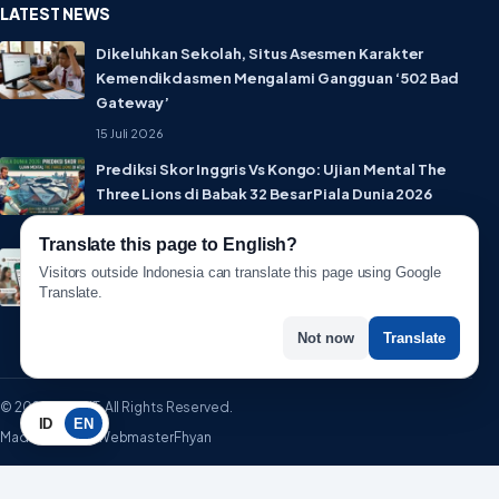
LATEST NEWS
Dikeluhkan Sekolah, Situs Asesmen Karakter
Kemendikdasmen Mengalami Gangguan ‘502 Bad
Gateway’
15 Juli 2026
Prediksi Skor Inggris Vs Kongo: Ujian Mental The
Three Lions di Babak 32 Besar Piala Dunia 2026
1 Juli 2026
Translate this page to English?
Lebih Privat! WhatsApp Resmi Rilis Fitur Username,
Visitors outside Indonesia can translate this page using Google
Tak Perlu Lagi Sebar Nomor HP
Translate.
1 Juli 2026
Not now
Translate
© 2026 WartaIT. All Rights Reserved.
ID
EN
Made with ♥ by WebmasterFhyan