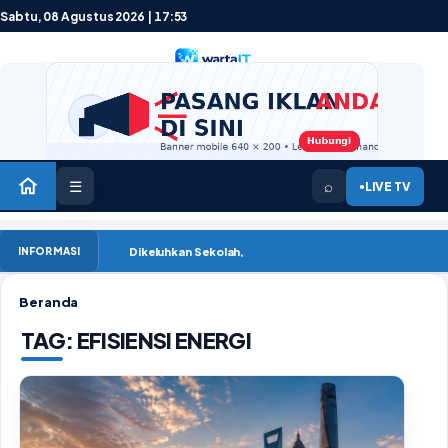
Lewati ke konten
Sabtu, 08 Agustus 2026 | 17:53
☰
⌕
LIVE TV
●
Dikeluhkan
INFORMASI
Beranda
TAG:
EFISIENSI ENERGI