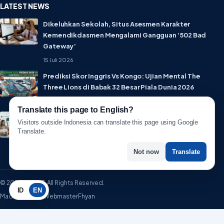
LATEST NEWS
Dikeluhkan Sekolah, Situs Asesmen Karakter
Kemendikdasmen Mengalami Gangguan ‘502 Bad
Gateway’
15 Juli 2026
Prediksi Skor Inggris Vs Kongo: Ujian Mental The
Three Lions di Babak 32 Besar Piala Dunia 2026
1 Juli 2026
Translate this page to English?
Lebih Privat! WhatsApp Resmi Rilis Fitur Username,
Visitors outside Indonesia can translate this page using Google
Tak Perlu Lagi Sebar Nomor HP
Translate.
1 Juli 2026
Not now
Translate
© 2026 WartaIT. All Rights Reserved.
ID
EN
Made with ♥ by WebmasterFhyan