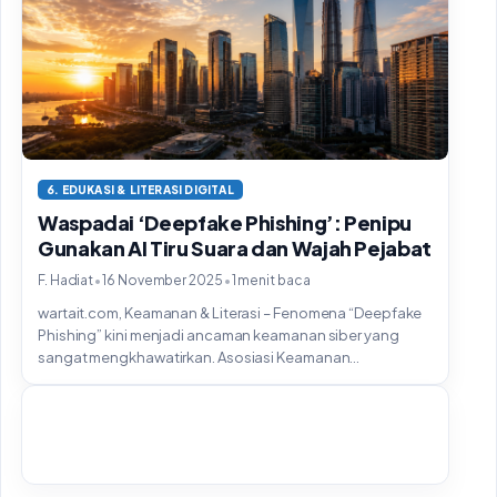
6. EDUKASI & LITERASI DIGITAL
Waspadai ‘Deepfake Phishing’: Penipu
Gunakan AI Tiru Suara dan Wajah Pejabat
•
•
F. Hadiat
16 November 2025
1 menit baca
wartait.com, Keamanan & Literasi – Fenomena “Deepfake
Phishing” kini menjadi ancaman keamanan siber yang
sangat mengkhawatirkan. Asosiasi Keamanan...