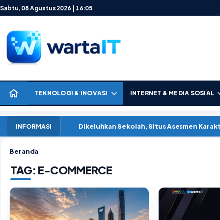
Lewati ke konten
Sabtu, 08 Agustus 2026 | 16:05
TEKNOLOGI & INOVASI
INTERNET & MEDIA SOSIAL
Dikeluhkan Sekolah, Situs Asesmen Kara
INFORMASI
Beranda
TAG:
E-COMMERCE