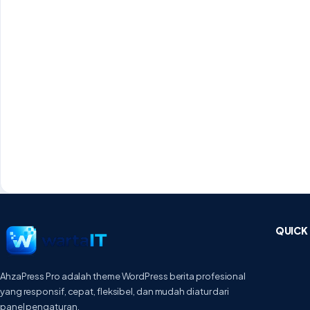
QUICK 
AhzaPress Pro adalah theme WordPress berita profesional
yang responsif, cepat, fleksibel, dan mudah diatur dari
panel pengaturan.