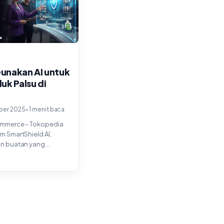
unakan AI untuk
uk Palsu di
•
ber 2025
1 menit baca
ommerce – Tokopedia
m SmartShield AI,
an buatan yang
mendeteksi dan
...