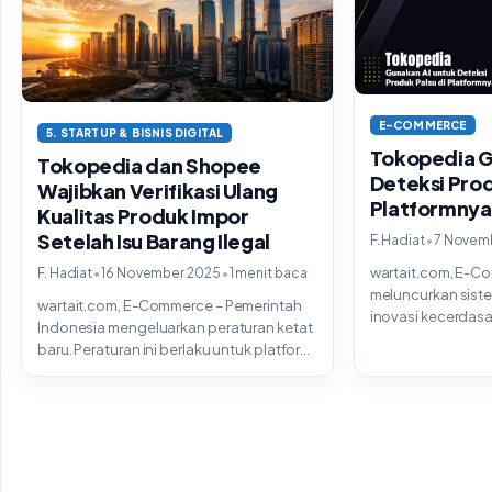
E-COMMERCE
5. STARTUP & BISNIS DIGITAL
Tokopedia G
Tokopedia dan Shopee
Deteksi Prod
Wajibkan Verifikasi Ulang
Platformnya
Kualitas Produk Impor
Setelah Isu Barang Ilegal
•
F. Hadiat
7 Novem
wartait.com, E-C
•
•
F. Hadiat
16 November 2025
1 menit baca
meluncurkan siste
wartait.com, E-Commerce – Pemerintah
inovasi kecerdas
Indonesia mengeluarkan peraturan ketat
dirancang untuk 
baru. Peraturan ini berlaku untuk platform
menghapus produk
e-commerce besar. Tokopedia dan...