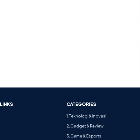
LINKS
CATEGORIES
1. Teknologi & Inovasi
2. Gadget & Review
3. Game & Esports