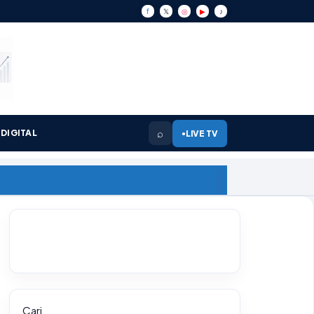
f
𝕏
◎
▶
♪
⌕
DIGITAL
LIVE TV
●
Cari