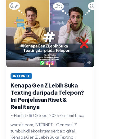
INTERNET
Kenapa Gen Z Lebih Suka
Texting daripada Telepon?
Ini Penjelasan Riset &
Realitanya
•
•
F. Hadiat
18 Oktober 2025
2 menit baca
wartait.com, INTERNET – Generasi Z
tumbuh di ekosistem serba digital.
Kenapa Gen Z Lebih Suka Texting