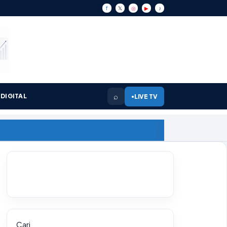
f
𝕏
◎
▶
♪
⌕
DIGITAL
LIVE TV
●
Cari