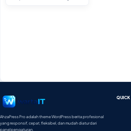
daripada Telepon?...
QUICK 
AhzaPress Pro adalah theme WordPress berita profesional
yang responsif, cepat, fleksibel, dan mudah diatur dari
panel pengaturan.