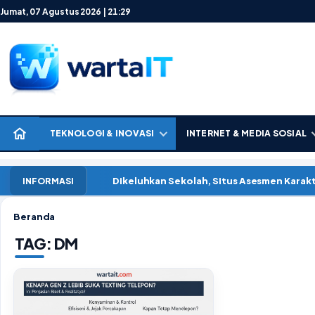
Lewati ke konten
Jumat, 07 Agustus 2026 | 21:29
TEKNOLOGI & INOVASI
INTERNET & MEDIA SOSIAL
Dikeluhkan Sekolah, Situs Asesmen Kara
INFORMASI
Beranda
TAG:
DM