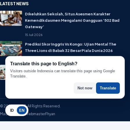
LATEST NEWS
Dikeluhkan Sekolah, Situs Asesmen Karakter
Kemendikdasmen Mengalami Gangguan ‘502 Bad
Gateway’
15 Juli 2026
Prediksi Skor Inggris Vs Kongo: Ujian Mental The
Three Lions di Babak 32 Besar Piala Dunia 2026
1 Juli 2026
Translate this page to English?
Lebih Privat! WhatsApp Resmi Rilis Fitur Username,
Visitors outside Indonesia can translate this page using Google
Tak Perlu Lagi Sebar Nomor HP
Translate.
1 Juli 2026
Not now
Translate
© 2026 WartaIT. All Rights Reserved.
ID
EN
Made with ♥ by WebmasterFhyan