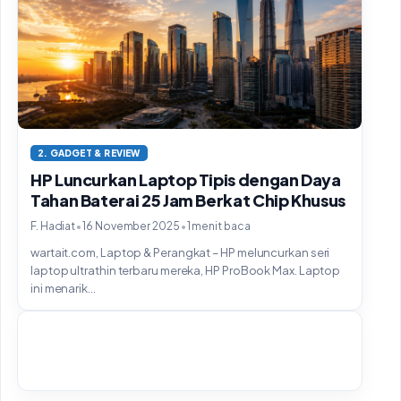
2. GADGET & REVIEW
HP Luncurkan Laptop Tipis dengan Daya
Tahan Baterai 25 Jam Berkat Chip Khusus
•
•
F. Hadiat
16 November 2025
1 menit baca
wartait.com, Laptop & Perangkat – HP meluncurkan seri
laptop ultrathin terbaru mereka, HP ProBook Max. Laptop
ini menarik...