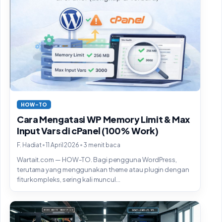
HOW-TO
Cara Mengatasi WP Memory Limit & Max
Input Vars di cPanel (100% Work)
•
•
F. Hadiat
11 April 2026
3 menit baca
Wartait.com — HOW-TO. Bagi pengguna WordPress,
terutama yang menggunakan theme atau plugin dengan
fitur kompleks, sering kali muncul...