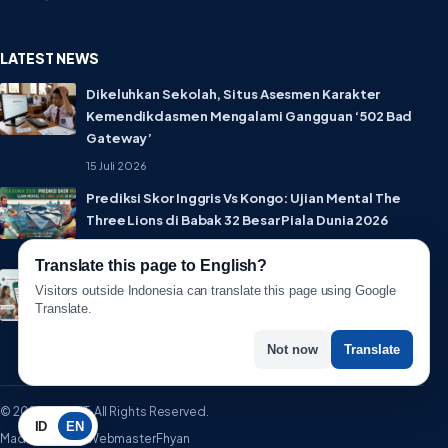
LATEST NEWS
Dikeluhkan Sekolah, Situs Asesmen Karakter
Kemendikdasmen Mengalami Gangguan ‘502 Bad
Gateway’
15 Juli 2026
Prediksi Skor Inggris Vs Kongo: Ujian Mental The
Three Lions di Babak 32 Besar Piala Dunia 2026
1 Juli 2026
Translate this page to English?
Lebih Privat! WhatsApp Resmi Rilis Fitur Username,
Visitors outside Indonesia can translate this page using Google
Tak Perlu Lagi Sebar Nomor HP
Translate.
1 Juli 2026
Not now
Translate
© 2026 WartaIT. All Rights Reserved.
ID
EN
Made with ♥ by WebmasterFhyan