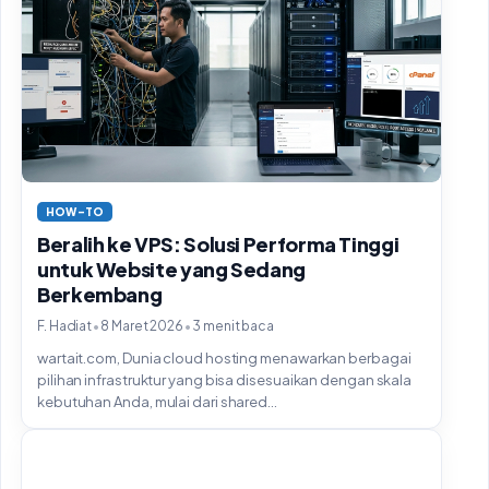
HOW-TO
Beralih ke VPS: Solusi Performa Tinggi
untuk Website yang Sedang
Berkembang
•
•
F. Hadiat
8 Maret 2026
3 menit baca
wartait.com, Dunia cloud hosting menawarkan berbagai
pilihan infrastruktur yang bisa disesuaikan dengan skala
kebutuhan Anda, mulai dari shared...