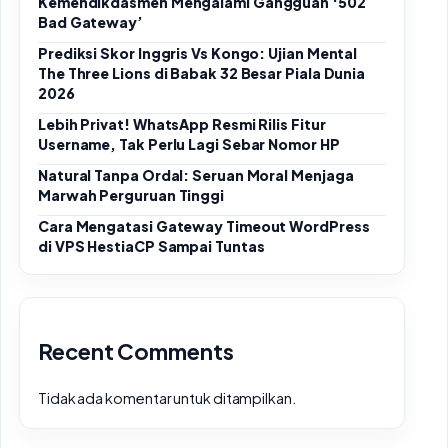
Kemendikdasmen Mengalami Gangguan ‘502
Bad Gateway’
Prediksi Skor Inggris Vs Kongo: Ujian Mental
The Three Lions di Babak 32 Besar Piala Dunia
2026
Lebih Privat! WhatsApp Resmi Rilis Fitur
Username, Tak Perlu Lagi Sebar Nomor HP
Natural Tanpa Ordal: Seruan Moral Menjaga
Marwah Perguruan Tinggi
Cara Mengatasi Gateway Timeout WordPress
di VPS HestiaCP Sampai Tuntas
Recent Comments
Tidak ada komentar untuk ditampilkan.