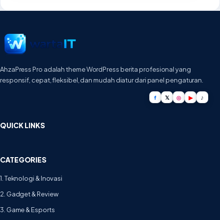
AhzaPress Pro adalah theme WordPress berita profesional yang
responsif, cepat, fleksibel, dan mudah diatur dari panel pengaturan.
f
𝕏
◎
▶
♪
QUICK LINKS
CATEGORIES
1. Teknologi & Inovasi
2. Gadget & Review
3. Game & Esports