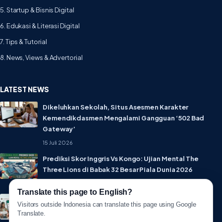
5. Startup & Bisnis Digital
6. Edukasi & Literasi Digital
7. Tips & Tutorial
8. News, Views & Advertorial
LATEST NEWS
Dikeluhkan Sekolah, Situs Asesmen Karakter
Kemendikdasmen Mengalami Gangguan ‘502 Bad
Gateway’
15 Juli 2026
Prediksi Skor Inggris Vs Kongo: Ujian Mental The
Three Lions di Babak 32 Besar Piala Dunia 2026
1 Juli 2026
Translate this page to English?
Lebih Privat! WhatsApp Resmi Rilis Fitur Username,
Visitors outside Indonesia can translate this page using Google
Tak Perlu Lagi Sebar Nomor HP
Translate.