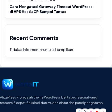
Cara Mengatasi Gateway Timeout WordPress
di VPS HestiaCP Sampai Tuntas
Recent Comments
Tidak ada komentar untuk ditampilkan.
AhzaPress Pro adalah theme WordPress berita profesional yang
responsif, cepat, fleksibel, dan mudah diatur dari panel pengaturan.
f
𝕏
◎
▶
♪