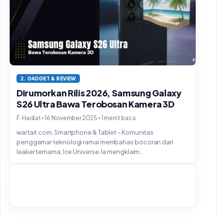
2. GADGET & REVIEW
Dirumorkan Rilis 2026, Samsung Galaxy
S26 Ultra Bawa Terobosan Kamera 3D
•
•
F. Hadiat
16 November 2025
1 menit baca
wartait.com, Smartphone & Tablet – Komunitas
penggemar teknologi ramai membahas bocoran dari
leaker ternama, Ice Universe. Ia mengklaim...