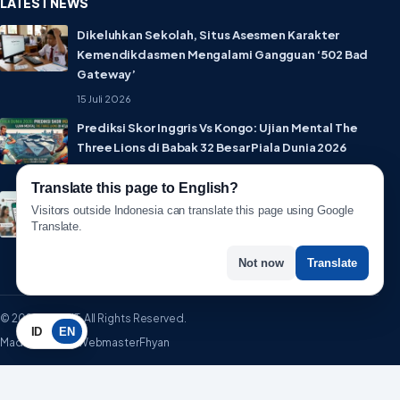
LATEST NEWS
Dikeluhkan Sekolah, Situs Asesmen Karakter
Kemendikdasmen Mengalami Gangguan ‘502 Bad
Gateway’
15 Juli 2026
Prediksi Skor Inggris Vs Kongo: Ujian Mental The
Three Lions di Babak 32 Besar Piala Dunia 2026
1 Juli 2026
Translate this page to English?
Lebih Privat! WhatsApp Resmi Rilis Fitur Username,
Visitors outside Indonesia can translate this page using Google
Tak Perlu Lagi Sebar Nomor HP
Translate.
1 Juli 2026
Not now
Translate
© 2026 WartaIT. All Rights Reserved.
ID
EN
Made with ♥ by WebmasterFhyan