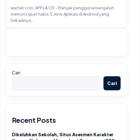
wartait.com, APPs & OS – Banyak pengguna mengeluh
memori cepat habis. 5 Jenis Aplikasi di Android yang
Sebaiknya...
Cari
Cari
Recent Posts
Dikeluhkan Sekolah, Situs Asesmen Karakter