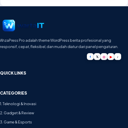
AhzaPress Pro adalah theme WordPress berita profesional yang
responsif, cepat, fleksibel, dan mudah diatur dari panel pengaturan.
f
𝕏
◎
▶
♪
QUICK LINKS
CATEGORIES
1. Teknologi & Inovasi
2. Gadget & Review
3. Game & Esports