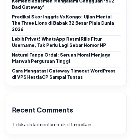
Kemendikdasmen Mengalami Gangguan ‘502
Bad Gateway’
Prediksi Skor Inggris Vs Kongo: Ujian Mental
The Three Lions di Babak 32 Besar Piala Dunia
2026
Lebih Privat! WhatsApp Resmi Rilis Fitur
Username, Tak Perlu Lagi Sebar Nomor HP
Natural Tanpa Ordal: Seruan Moral Menjaga
Marwah Perguruan Tinggi
Cara Mengatasi Gateway Timeout WordPress
di VPS HestiaCP Sampai Tuntas
Recent Comments
Tidak ada komentar untuk ditampilkan.