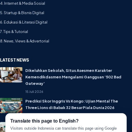
4. Internet & Media Sosial
5. Startup & Bisnis Digital
6. Edukasi & Literasi Digital
7. Tips & Tutorial
8. News, Views & Advertorial
LATEST NEWS
Dikeluhkan Sekolah, Situs Asesmen Karakter
Kemendikdasmen Mengalami Gangguan ‘502 Bad
Gateway’
15 Juli 2026
Prediksi Skor Inggris Vs Kongo: Ujian Mental The
Three Lions di Babak 32 Besar Piala Dunia 2026
1 Juli 2026
Translate this page to English?
Lebih Privat! WhatsApp Resmi Rilis Fitur Username,
Visitors outside Indonesia can translate this page using Google
Tak Perlu Lagi Sebar Nomor HP