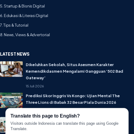
5. Startup & Bisnis Digital
6. Edukasi & Literasi Digital
7. Tips & Tutorial
8. News, Views & Advertorial
LATEST NEWS
Dikeluhkan Sekolah, Situs Asesmen Karakter
Kemendikdasmen Mengalami Gangguan ‘502 Bad
Gateway’
15 Juli 2026
Prediksi Skor Inggris Vs Kongo: Ujian Mental The
Three Lions di Babak 32 Besar Piala Dunia 2026
1 Juli 2026
Translate this page to English?
Lebih Privat! WhatsApp Resmi Rilis Fitur Username,
Visitors outside Indonesia can translate this page using Google
Tak Perlu Lagi Sebar Nomor HP
Translate.