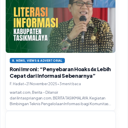
8. NEWS, VIEWS & ADVERTORIAL
Roni Imroni: “Penyebaran Hoaks 6x Lebih
Cepat dari Informasi Sebenarnya”
•
•
F. Hadiat
21 November 2025
3 menit baca
wartait.com, Berita – Dilansir
dari lintaspriangan.com, BERITA TASIKMALAYA. Kegiatan
Bimbingan Teknis Pengelolaan Informasi bagi Komunitas
Informasi Masyarakat (KIM) yang digelar di...