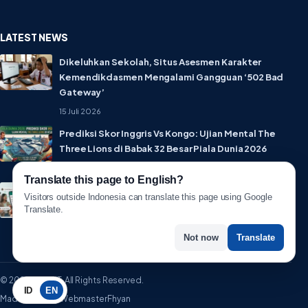
LATEST NEWS
Dikeluhkan Sekolah, Situs Asesmen Karakter
Kemendikdasmen Mengalami Gangguan ‘502 Bad
Gateway’
15 Juli 2026
Prediksi Skor Inggris Vs Kongo: Ujian Mental The
Three Lions di Babak 32 Besar Piala Dunia 2026
1 Juli 2026
Translate this page to English?
Lebih Privat! WhatsApp Resmi Rilis Fitur Username,
Visitors outside Indonesia can translate this page using Google
Tak Perlu Lagi Sebar Nomor HP
Translate.
1 Juli 2026
Not now
Translate
© 2026 WartaIT. All Rights Reserved.
ID
EN
Made with ♥ by WebmasterFhyan