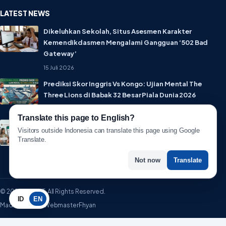
LATEST NEWS
Dikeluhkan Sekolah, Situs Asesmen Karakter
Kemendikdasmen Mengalami Gangguan ‘502 Bad
Gateway’
15 Juli 2026
Prediksi Skor Inggris Vs Kongo: Ujian Mental The
Three Lions di Babak 32 Besar Piala Dunia 2026
1 Juli 2026
Translate this page to English?
Lebih Privat! WhatsApp Resmi Rilis Fitur Username,
Visitors outside Indonesia can translate this page using Google
Tak Perlu Lagi Sebar Nomor HP
Translate.
1 Juli 2026
Not now
Translate
© 2026 WartaIT. All Rights Reserved.
ID
EN
Made with ♥ by WebmasterFhyan