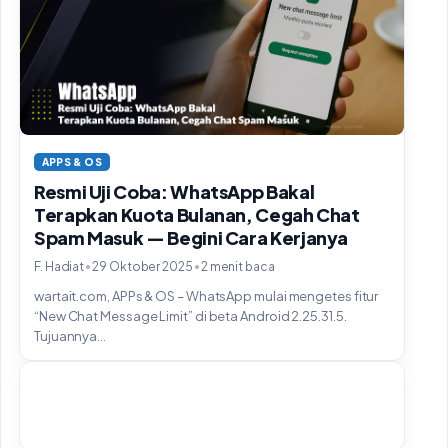
APPS & OS
Resmi Uji Coba: WhatsApp Bakal
Terapkan Kuota Bulanan, Cegah Chat
Spam Masuk — Begini Cara Kerjanya
•
•
F. Hadiat
29 Oktober 2025
2 menit baca
wartait.com, APPs & OS – WhatsApp mulai mengetes fitur
“New Chat Message Limit” di beta Android 2.25.31.5.
Tujuannya...