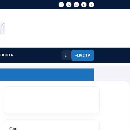
f
𝕏
◎
▶
♪
⌕
DIGITAL
LIVE TV
●
Cari