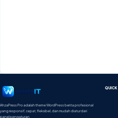
QUICK 
AhzaPress Pro adalah theme WordPress berita profesional
yang responsif, cepat, fleksibel, dan mudah diatur dari
panel pengaturan.