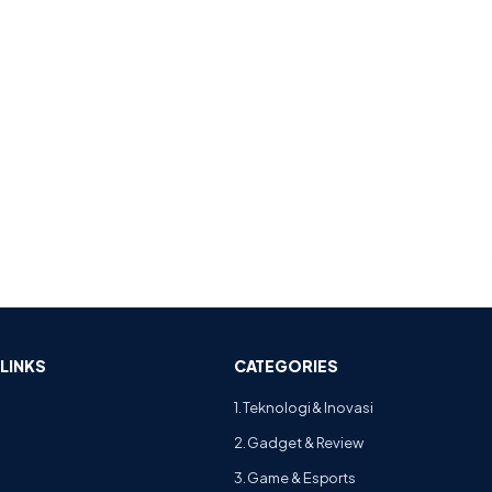
LINKS
CATEGORIES
1. Teknologi & Inovasi
2. Gadget & Review
3. Game & Esports