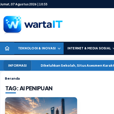
Lewati ke konten
Jumat, 07 Agustus 2026 | 10:33
TEKNOLOGI & INOVASI
INTERNET & MEDIA SOSIAL
Dikeluhkan Sekolah, Situs Asesmen Kara
INFORMASI
Beranda
TAG:
AI PENIPUAN