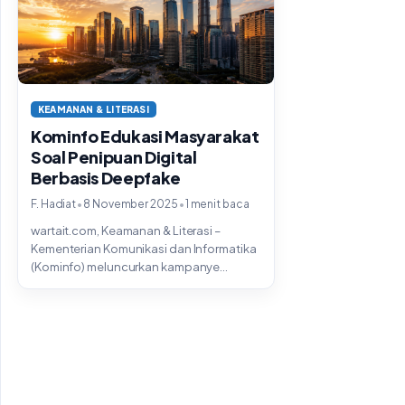
KEAMANAN & LITERASI
Kominfo Edukasi Masyarakat
Soal Penipuan Digital
Berbasis Deepfake
•
•
F. Hadiat
8 November 2025
1 menit baca
wartait.com, Keamanan & Literasi –
Kementerian Komunikasi dan Informatika
(Kominfo) meluncurkan kampanye
nasional bertema “Cerdas Hadapi
Deepfake” guna...