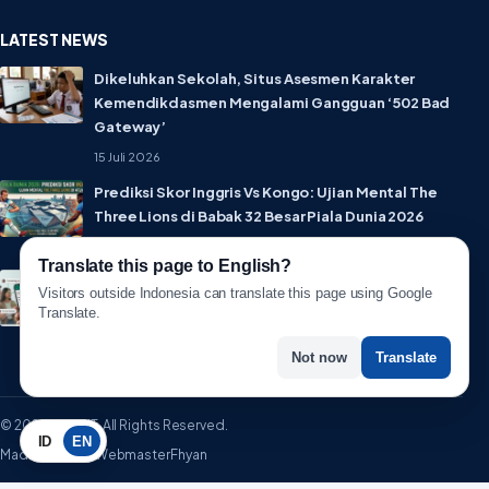
LATEST NEWS
Dikeluhkan Sekolah, Situs Asesmen Karakter
Kemendikdasmen Mengalami Gangguan ‘502 Bad
Gateway’
15 Juli 2026
Prediksi Skor Inggris Vs Kongo: Ujian Mental The
Three Lions di Babak 32 Besar Piala Dunia 2026
1 Juli 2026
Translate this page to English?
Lebih Privat! WhatsApp Resmi Rilis Fitur Username,
Visitors outside Indonesia can translate this page using Google
Tak Perlu Lagi Sebar Nomor HP
Translate.
1 Juli 2026
Not now
Translate
© 2026 WartaIT. All Rights Reserved.
ID
EN
Made with ♥ by WebmasterFhyan