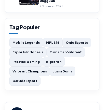
Unggulan
7 November 2025
Tag Populer
Mobile Legends
MPL S16
Onic Esports
Esports Indonesia
Turnamen Valorant
Prestasi Gaming
Bigetron
Valorant Champions
Juara Dunia
Garuda Esport