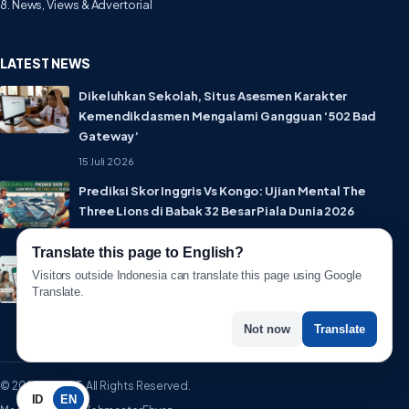
8. News, Views & Advertorial
LATEST NEWS
Dikeluhkan Sekolah, Situs Asesmen Karakter
Kemendikdasmen Mengalami Gangguan ‘502 Bad
Gateway’
15 Juli 2026
Prediksi Skor Inggris Vs Kongo: Ujian Mental The
Three Lions di Babak 32 Besar Piala Dunia 2026
1 Juli 2026
Translate this page to English?
Lebih Privat! WhatsApp Resmi Rilis Fitur Username,
Visitors outside Indonesia can translate this page using Google
Tak Perlu Lagi Sebar Nomor HP
Translate.
1 Juli 2026
Not now
Translate
© 2026 WartaIT. All Rights Reserved.
ID
EN