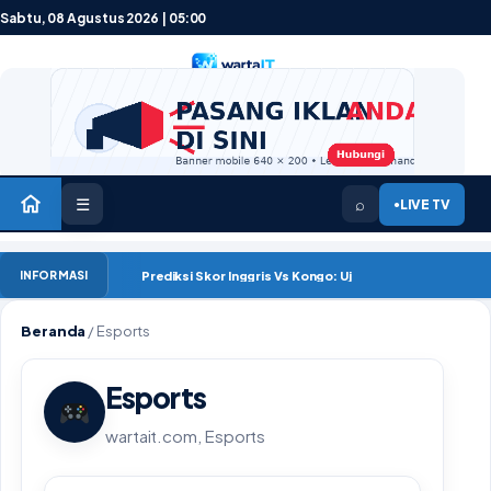
Lewati ke konten
Sabtu, 08 Agustus 2026 | 05:00
☰
⌕
LIVE TV
●
Prediksi Skor Inggris Vs Kongo: Ujian Me
INFORMASI
Beranda
/
Esports
Esports
wartait.com, Esports