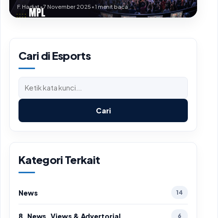
F. Hadiat
•
7 November 2025
•
1 menit baca
Cari di Esports
Cari
Kategori Terkait
News
14
8. News, Views & Advertorial
6