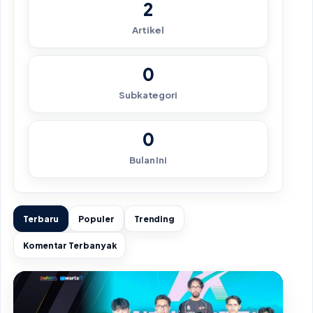
2
Artikel
0
Subkategori
0
Bulan Ini
Terbaru
Populer
Trending
Komentar Terbanyak