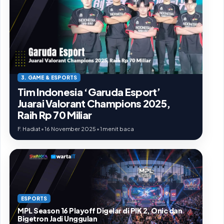
3. GAME & ESPORTS
Tim Indonesia ‘Garuda Esport’
Juarai Valorant Champions 2025,
Raih Rp 70 Miliar
F. Hadiat
•
16 November 2025
•
1 menit baca
ESPORTS
MPL Season 16 Playoff Digelar di PIK 2, Onic dan
Bigetron Jadi Unggulan